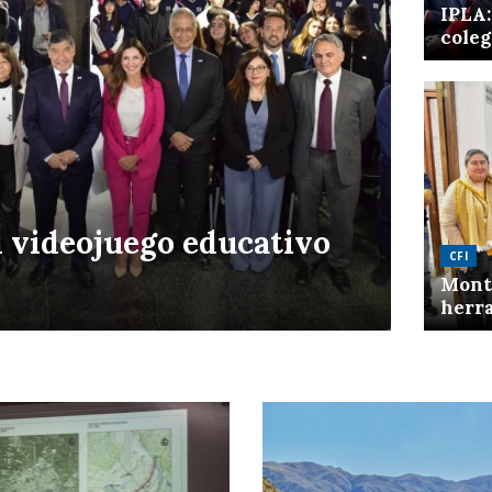
IPLA:
coleg
n videojuego educativo
CFI
Mont
herra