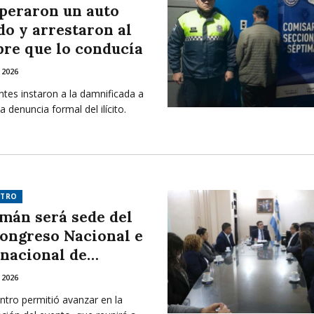
peraron un auto
do y arrestaron al
re que lo conducía
 2026
tes instaron a la damnificada a
la denuncia formal del ilícito.
NTRO
mán será sede del
Congreso Nacional e
rnacional de
rmería
 2026
ntro permitió avanzar en la