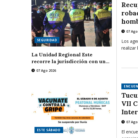
Recu
roba
homb
07 Ago
SEGURIDAD
Los agen
realizar 
La Unidad Regional Este
recorre la jurisdicción con un
operativo preventivo
07 Ago 2026
ENCUE
Tucu
VII 
Inte
Enfe
07 Ago
ESTE SÁBADO
El encue