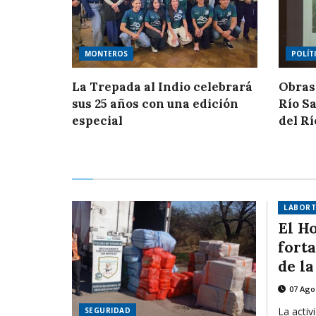
MONTEROS
POLÍT
La Trepada al Indio celebrará
Obras
sus 25 años con una edición
Río Sa
especial
del Rí
LABORT
El H
fort
de l
07 Ago
La activ
SEGURIDAD