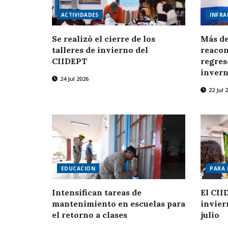
ACTIVIDADES
INFRA
Se realizó el cierre de los
Más de
talleres de invierno del
reacon
CIIDEPT
regres
invern
24 Jul 2026
22 Jul 
EDUCACION
PARA 
Intensifican tareas de
El CII
mantenimiento en escuelas para
invier
el retorno a clases
julio