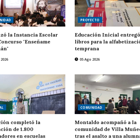
NIDAD
PROYECTO
ó la Instancia Escolar
Educación Inicial entreg
 Concurso "Enseñame
libros para la alfabetizac
án"
temprana
 2026
05 Ago 2026
AL
COMUNIDAD
ión completó la
Montaldo acompañó a la
ación de 1.800
comunidad de Villa Muñe
adores en escuelas
tras el asalto a una alumn