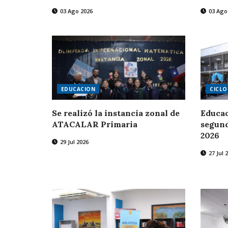
03 Ago 2026
03 Ago
EDUCACION
CICLO
Se realizó la instancia zonal de
Educac
ATACALAR Primaria
segund
2026
29 Jul 2026
27 Jul 