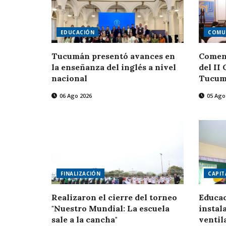
EDUCACIÓN
COMU
Tucumán presentó avances en
Comenz
la enseñanza del inglés a nivel
del II
nacional
Tucum
06 Ago 2026
05 Ago
FINALIZACIÓN
CAPIT
Realizaron el cierre del torneo
Educac
"Nuestro Mundial: La escuela
instal
sale a la cancha"
ventil