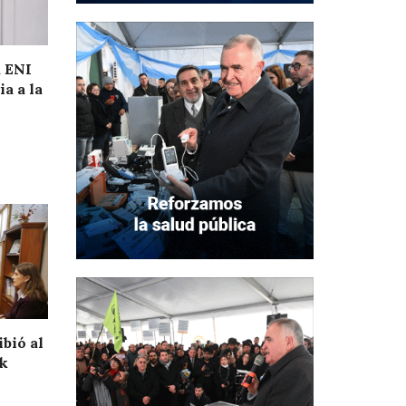
a ENI
a a la
bió al
ek