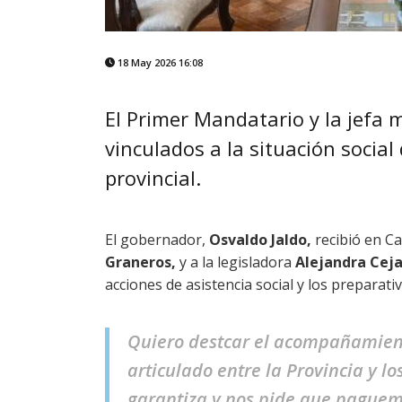
18 May 2026 16:08
El Primer Mandatario y la jefa
vinculados a la situación socia
provincial.
El gobernador,
Osvaldo Jaldo,
recibió en C
Graneros,
y a la legisladora
Alejandra Cej
acciones de asistencia social y los preparativ
Quiero destcar el acompañamient
articulado entre la Provincia y l
garantiza y nos pide que paguemo