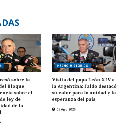
ADAS
A
HECHO HISTÓRICO
resó sobre la
Visita del papa León XIV a
del Bloque
la Argentina: Jaldo destacó
ncia sobre el
su valor para la unidad y la
de ley de
esperanza del país
lidad de la
05 Ago 2026
d
6