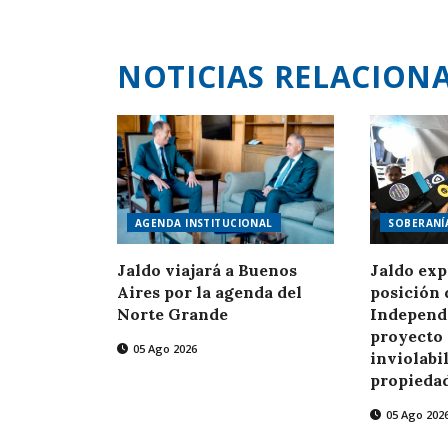
NOTICIAS RELACION
AGENDA INSTITUCIONAL
SOBERANÍ
Jaldo viajará a Buenos
Jaldo exp
Aires por la agenda del
posición 
Norte Grande
Independe
proyecto 
05 Ago 2026
inviolabi
propieda
05 Ago 202