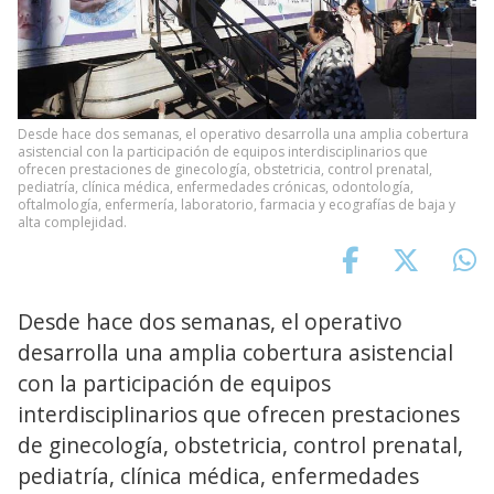
Desde hace dos semanas, el operativo desarrolla una amplia cobertura
asistencial con la participación de equipos interdisciplinarios que
ofrecen prestaciones de ginecología, obstetricia, control prenatal,
pediatría, clínica médica, enfermedades crónicas, odontología,
oftalmología, enfermería, laboratorio, farmacia y ecografías de baja y
alta complejidad.
Desde hace dos semanas, el operativo
desarrolla una amplia cobertura asistencial
con la participación de equipos
interdisciplinarios que ofrecen prestaciones
de ginecología, obstetricia, control prenatal,
pediatría, clínica médica, enfermedades