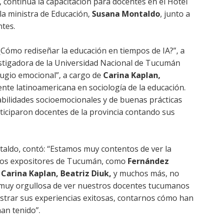
 continúa la capacitación para docentes en el Hotel
la ministra de Educación,
Susana Montaldo
, junto a
ntes.
Cómo rediseñar la educación en tiempos de IA?”, a
estigadora de la Universidad Nacional de Tucumán
fugio emocional”, a cargo de
Carina Kaplan,
ente latinoamericana en sociología de la educación.
bilidades socioemocionales y de buenas prácticas
rticiparon docentes de la provincia contando sus
taldo, contó: “Estamos muy contentos de ver la
 los expositores de Tucumán, como
Fernández
Carina Kaplan, Beatriz Diuk,
y muchos más, no
 muy orgullosa de ver nuestros docentes tucumanos
trar sus experiencias exitosas, contarnos cómo han
an tenido”.