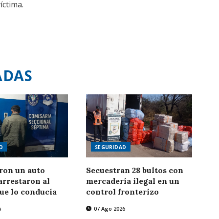
íctima.
ADAS
O
SEGURIDAD
ron un auto
Secuestran 28 bultos con
arrestaron al
mercadería ilegal en un
ue lo conducía
control fronterizo
6
07 Ago 2026