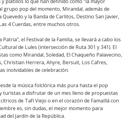
y platillos lo que han definido como "la mayor
o al grupo pop del momento, Miranda!, además de
Quevedo y la Banda de Carlitos, Destino San Javier,
 Las 4 Cuerdas, entre muchos otros.
 Patria", el Festival de la Familia, se llevará a cabo los
ultural de Lules (intersección de Ruta 301 y 341). El
tistas como Miranda!, Soledad, El Chaqueño Palavecino,
, Christian Herrera, Ahyre, Bersuit, Los Cafres,
s inolvidables de celebración.
sde la música folclórica más pura hasta el pop
y turistas a disfrutar de un mes lleno de propuestas
ítricos de Tafí Viejo o en el corazón de Famaillá con
tiembre es, sin dudas, el mejor momento para
dad del Jardín de la República.