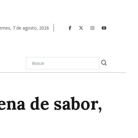
ernes
,
7
de
agosto
,
2026
ena de sabor,