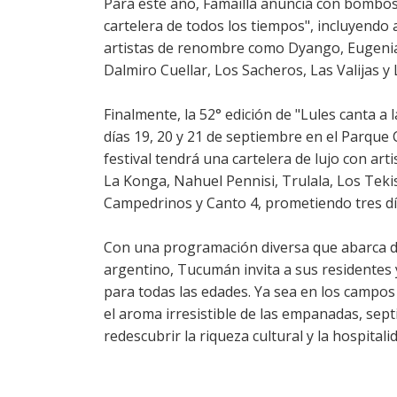
Para este año, Famaillá anuncia con bombos 
cartelera de todos los tiempos", incluyend
artistas de renombre como Dyango, Eugenia 
Dalmiro Cuellar, Los Sacheros, Las Valijas y
Finalmente, la 52° edición de "Lules canta a la
días 19, 20 y 21 de septiembre en el Parque C
festival tendrá una cartelera de lujo con ar
La Konga, Nahuel Pennisi, Trulala, Los Tekis
Campedrinos y Canto 4, prometiendo tres día
Con una programación diversa que abarca de
argentino, Tucumán invita a sus residentes 
para todas las edades. Ya sea en los campos c
el aroma irresistible de las empanadas, sep
redescubrir la riqueza cultural y la hospitali