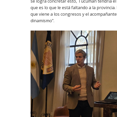
se logra concretar esto, Tucumán tendría el 
que es lo que le está faltando a la provincia.
que viene a los congresos y el acompañante
dinamismo".