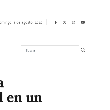
omingo
,
9
de
agosto
,
2026
a
l en un