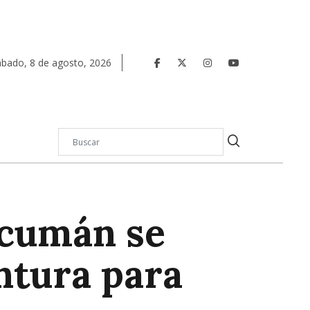
ábado
,
8
de
agosto
,
2026
ucumán se
entura para