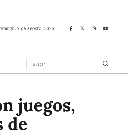
omingo
,
9
de
agosto
,
2026
on juegos,
s de