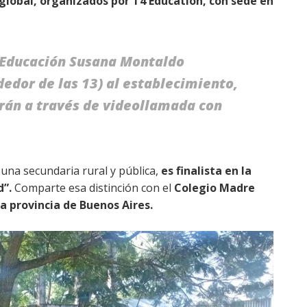
 global, organizados por T4 Education, con sede en
e Educación Susana Montaldo
dedor de las 13) al establecimiento,
arán a través de videollamada con
na secundaria rural y pública,
es finalista en la
d”.
Comparte esa distinción con el
Colegio Madre
a provincia de Buenos Aires.