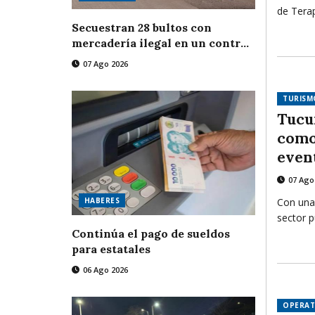
de Terap
usuarios
Secuestran 28 bultos con
comunid
mercadería ilegal en un control
herrami
fronterizo
07 Ago 2026
la ansie
de la fa
TURISM
contenc
Tucu
como
even
Arge
07 Ago
Con una
HABERES
sector p
particip
Continúa el pago de sueldos
industri
para estatales
promocio
06 Ago 2026
congres
nuevas 
OPERAT