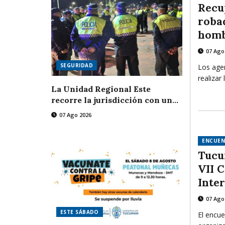
Recu
roba
homb
07 Ago
SEGURIDAD
Los agen
realizar 
La Unidad Regional Este
recorre la jurisdicción con un
operativo preventivo
07 Ago 2026
ENCUE
Tucu
VII 
Inte
Enfe
07 Ago
ESTE SÁBADO
El encue