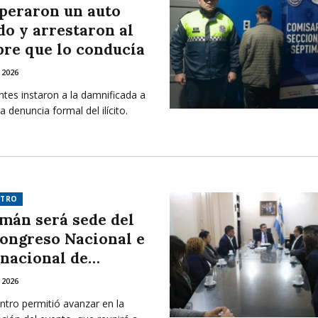
peraron un auto
do y arrestaron al
re que lo conducía
 2026
tes instaron a la damnificada a
la denuncia formal del ilícito.
NTRO
mán será sede del
Congreso Nacional e
rnacional de
rmería
 2026
ntro permitió avanzar en la