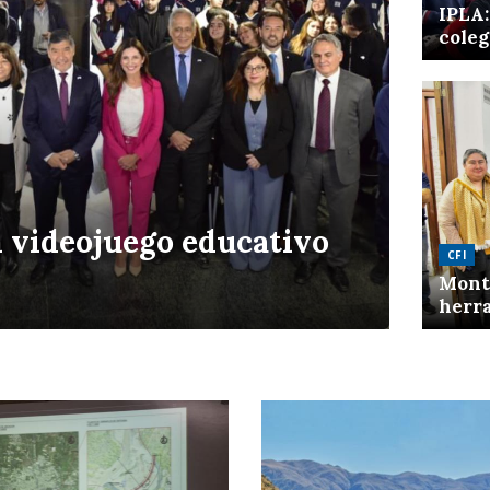
IPLA:
coleg
n videojuego educativo
CFI
Mont
herra