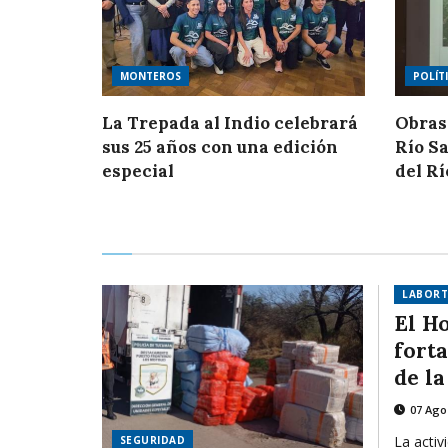
MONTEROS
POLÍT
La Trepada al Indio celebrará
Obras
sus 25 años con una edición
Río Sa
especial
del Rí
LABORT
El H
fort
de l
07 Ago
La activ
SEGURIDAD