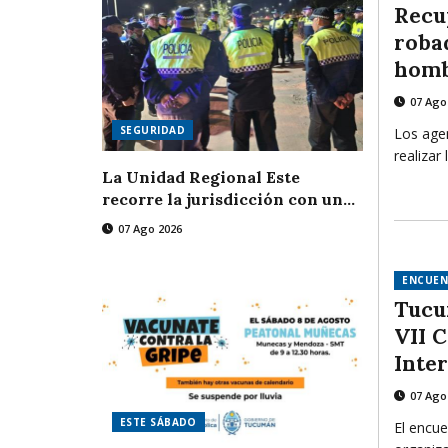
Recu
roba
homb
07 Ago
SEGURIDAD
Los agen
realizar 
La Unidad Regional Este
recorre la jurisdicción con un
operativo preventivo
07 Ago 2026
ENCUE
Tucu
VII 
Inte
Enfe
07 Ago
ESTE SÁBADO
El encue