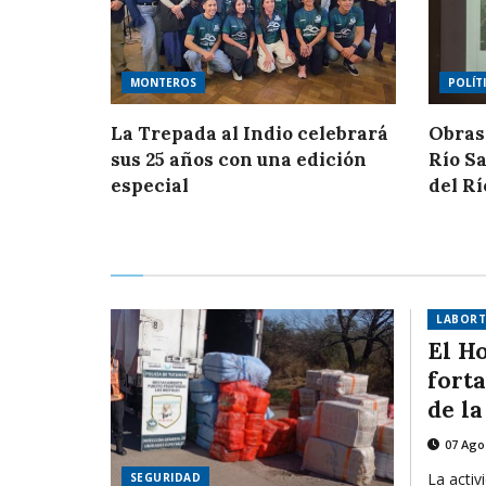
MONTEROS
POLÍT
La Trepada al Indio celebrará
Obras
sus 25 años con una edición
Río Sa
especial
del Rí
LABORT
El H
fort
de l
07 Ago
La activ
SEGURIDAD