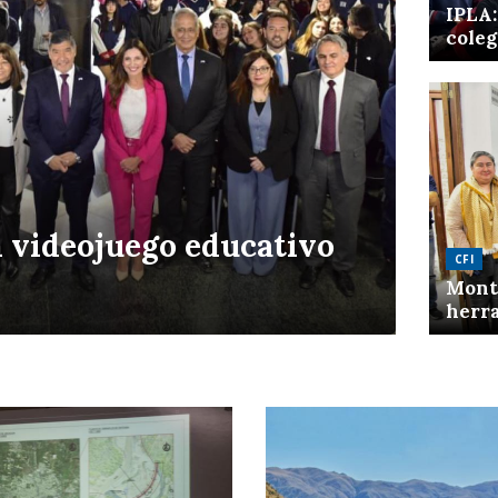
IPLA:
coleg
n videojuego educativo
CFI
Mont
herra