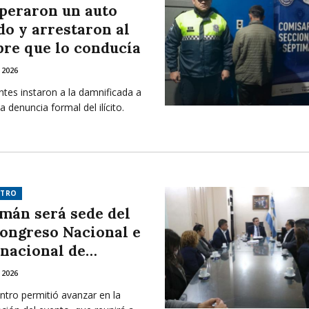
peraron un auto
do y arrestaron al
re que lo conducía
 2026
tes instaron a la damnificada a
la denuncia formal del ilícito.
NTRO
mán será sede del
Congreso Nacional e
rnacional de
rmería
 2026
ntro permitió avanzar en la