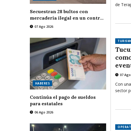
de Terap
usuarios
Secuestran 28 bultos con
comunid
mercadería ilegal en un control
herrami
fronterizo
07 Ago 2026
la ansie
de la fa
TURISM
contenc
Tucu
como
even
Arge
07 Ago
Con una
HABERES
sector p
particip
Continúa el pago de sueldos
industri
para estatales
promocio
06 Ago 2026
congres
nuevas 
OPERAT