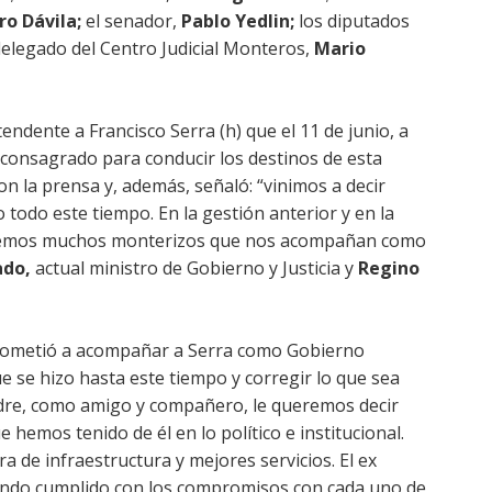
o Dávila;
el senador,
Pablo Yedlin;
los diputados
 delegado del Centro Judicial Monteros,
Mario
ndente a Francisco Serra (h) que el 11 de junio, a
e consagrado para conducir los destinos de esta
n la prensa y, además, señaló: “vinimos a decir
todo este tiempo. En la gestión anterior y en la
tenemos muchos monterizos que nos acompañan como
do,
actual ministro de Gobierno y Justicia y
Regino
prometió a acompañar a Serra como Gobierno
e se hizo hasta este tiempo y corregir lo que sea
padre, como amigo y compañero, le queremos decir
emos tenido de él en lo político e institucional.
 de infraestructura y mejores servicios. El ex
iendo cumplido con los compromisos con cada uno de