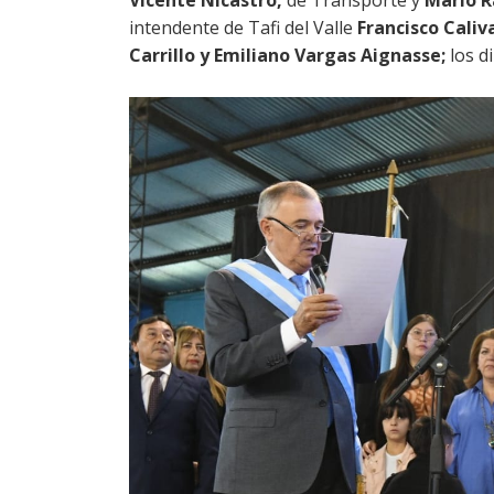
Vicente Nicastro,
de Transporte y
Mario 
intendente de Tafi del Valle
Francisco Caliva
Carrillo y Emiliano Vargas Aignasse;
los d