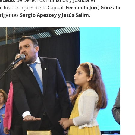
Racedo,
de Derechos Humanos y Justicia; el
;
los concejales de la Capital,
Fernando Juri, Gonzalo
irigentes
Sergio Apestey y Jesús Salim.