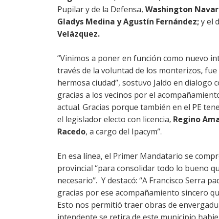
Pupilar y de la Defensa,
Washington Navarr
Gladys Medina y Agustín Fernández;
y el
Velázquez.
“Vinimos a poner en función como nuevo inte
través de la voluntad de los monterizos, fu
hermosa ciudad”, sostuvo Jaldo en dialogo co
gracias a los vecinos por el acompañamiento 
actual. Gracias porque también en el PE 
el legislador electo con licencia,
Regino Ama
Racedo
, a cargo del Ipacym”.
En esa línea, el Primer Mandatario se com
provincial “para consolidar todo lo bueno qu
necesario”. Y destacó: “A Francisco Serra 
gracias por ese acompañamiento sincero que h
Esto nos permitió traer obras de envergadura
intendente se retira de este municipio hab