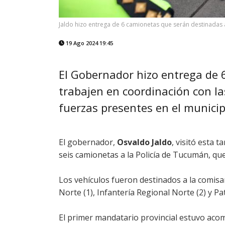
Jaldo hizo entrega de 6 camionetas que serán destinadas a 
19 Ago 2024 19:45
El Gobernador hizo entrega de 6
trabajen en coordinación con la
fuerzas presentes en el municip
El gobernador,
Osvaldo Jaldo
, visitó esta 
seis camionetas a la Policía de Tucumán, que
Los vehículos fueron destinados a la comisar
Norte (1), Infantería Regional Norte (2) y Pa
El primer mandatario provincial estuvo ac