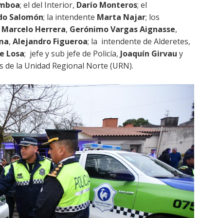
amboa
; el del Interior,
Darío Monteros
; el
do Salomón
; la intendente
Marta Najar
; los
,
Marcelo Herrera
,
Gerónimo Vargas Aignasse
,
ma
,
Alejandro Figueroa
; la intendente de Alderetes,
e Losa
; jefe y sub jefe de Policía,
Joaquín Girvau
y
s de la Unidad Regional Norte (URN).