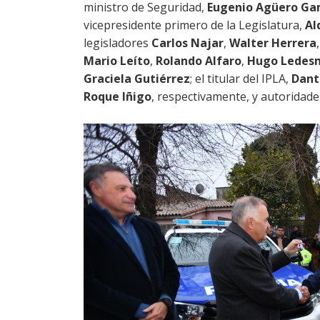
ministro de Seguridad,
Eugenio Agüero G
vicepresidente primero de la Legislatura,
Al
legisladores
Carlos Najar
,
Walter Herrera
Mario Leíto
,
Rolando Alfaro
,
Hugo Ledes
Graciela Gutiérrez
; el titular del IPLA,
Dant
Roque Iñigo
, respectivamente, y autoridade