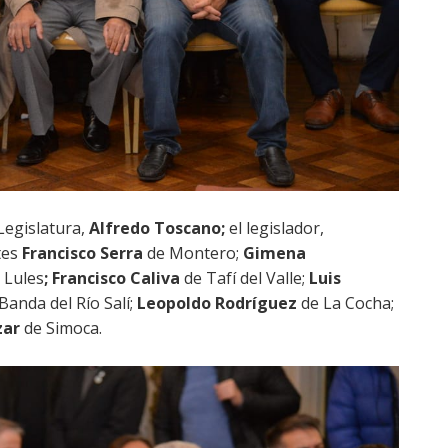
Legislatura,
Alfredo Toscano;
el legislador,
tes
Francisco Serra
de Montero;
Gimena
 Lules
;
Francisco Caliva
de Tafí del Valle;
Luis
Banda del Río Salí;
Leopoldo Rodríguez
de La Cocha;
zar
de Simoca.