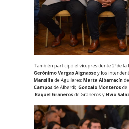
También
participó
el
vicepresidente 2°de la 
Gerónimo Vargas Aignasse
y
los intenden
Mansilla
de Aguilares;
Marta Albarracín
de
Campos
de Alberdi;
Gonzalo Monteros
de 
Raquel Graneros
de Graneros y
Elvio Sala