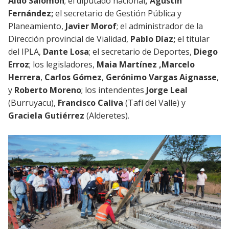
Aldo Salomón
; el diputado nacional
, Agustín
Fernández;
el secretario de Gestión Pública y
Planeamiento,
Javier Morof
; el administrador de la
Dirección provincial de Vialidad,
Pablo Díaz;
el titular
del IPLA,
Dante Losa
; el secretario de Deportes,
Diego
Erroz
; los legisladores,
Maia Martínez
,Marcelo
Herrera
,
Carlos Gómez
,
Gerónimo Vargas Aignasse
,
y
Roberto Moreno
; los intendentes
Jorge Leal
(Burruyacu),
Francisco Caliva
(Tafí del Valle) y
Graciela Gutiérrez
(Alderetes).