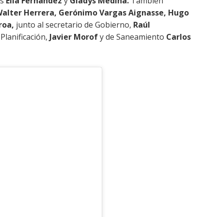
as
Elia Fernández
y
Gladys Medina.
También
Walter Herrera, Gerónimo Vargas Aignasse, Hugo
roa,
junto al secretario de Gobierno,
Raúl
Planificación,
Javier Morof
y de Saneamiento
Carlos