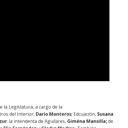
 la Legislatura, a cargo de la
stros del Interior,
Darío Monteros
; Edcuación,
Susana
zur
; la intendenta de Aguilares,
Giména Mansilla;
de