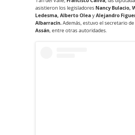
Tafí del Valle,
Francisco Caliva;
las diputad
asistieron los legisladores
Nancy Bulacio, 
Ledesma, Alberto Olea
y
Alejandro Figue
Albarracín.
Además, estuvo el secretario de 
Assán
, entre otras autoridades.