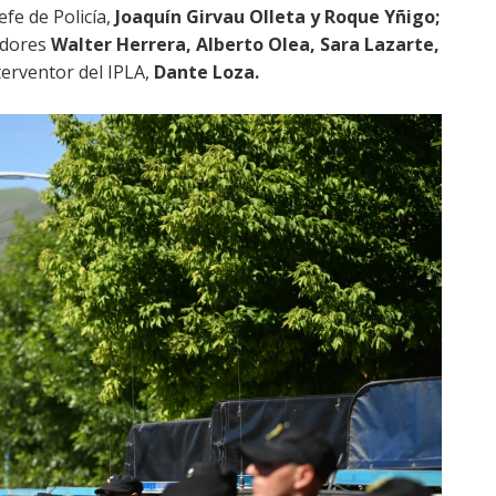
fe de Policía,
Joaquín Girvau Olleta y Roque Yñigo;
adores
Walter Herrera, Alberto Olea, Sara Lazarte,
nterventor del IPLA,
Dante Loza.