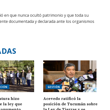
istió en que nunca ocultó patrimonio y que toda su
mente documentada y declarada ante los organismos
ADAS
CIÓN
GESTIÓN
atura hizo
Acevedo ratificó la
e la ley que
posición de Tucumán sobre
Monumento
la Ley de Tierras y se