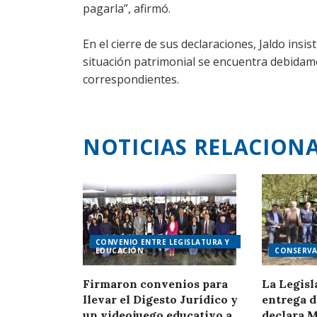
pagarla”, afirmó.
En el cierre de sus declaraciones, Jaldo ins
situación patrimonial se encuentra debida
correspondientes.
NOTICIAS RELACION
CONVENIO ENTRE LEGISLATURA Y
EDUCACIÓN
CONSERVA
Firmaron convenios para
La Legisl
llevar el Digesto Jurídico y
entrega d
un videojuego educativo a
declara 