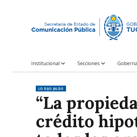
Institucional
Secciones
Goberna
LO DIJO JALDO
“La propied
crédito hipo