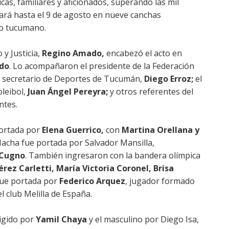
as, familiares y aficionados, superando las mil
ará hasta el 9 de agosto en nueve canchas
rio tucumano.
y Justicia,
Regino Amado,
encabezó el acto en
ldo
. Lo acompañaron el presidente de la Federación
el secretario de Deportes de Tucumán,
Diego Erroz;
el
leibol,
Juan Ángel Pereyra;
y otros referentes del
ntes.
portada por
Elena Guerrico,
con
Martina Orellana y
acha fue portada por Salvador Mansilla,
 Cugno
. También ingresaron con la bandera olímpica
rez Carletti, María Victoria Coronel, Brisa
fue portada por
Federico Arquez
, jugador formado
 club Melilla de España.
igido por
Yamil Chaya
y el masculino por Diego Isa,