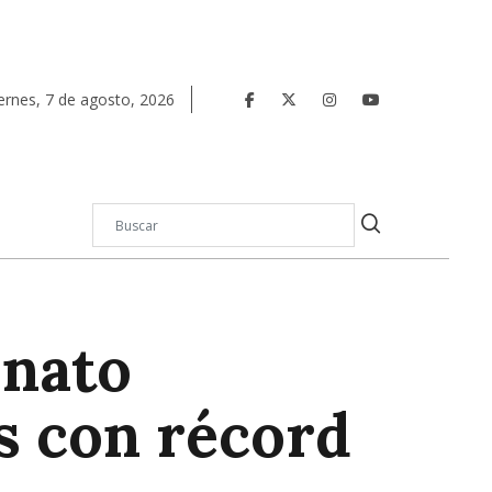
ernes
,
7
de
agosto
,
2026
onato
s con récord