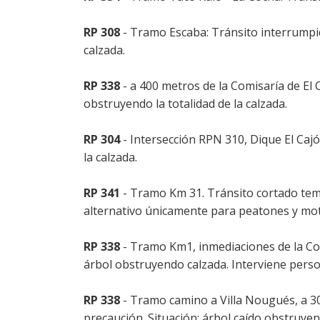
RP 308
- Tramo Escaba: Tránsito interrumpid
calzada.
RP 338
- a 400 metros de la Comisaría de El 
obstruyendo la totalidad de la calzada.
RP 304
- Intersección RPN 310, Dique El Caj
la calzada.
RP 341
- Tramo Km 31. Tránsito cortado temp
alternativo únicamente para peatones y moto
RP 338
- Tramo Km1, inmediaciones de la Com
árbol obstruyendo calzada. Interviene person
RP 338
- Tramo camino a Villa Nougués, a 30
precaución. Situación: árbol caído obstruyend