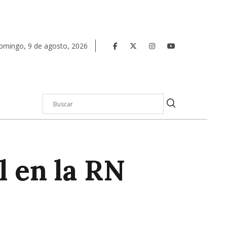
omingo
,
9
de
agosto
,
2026
l en la RN