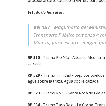
procede al corte total de la RN 157 para pod
Estado de las rutas:
RN 157
-
Maquinaria del Minister
Transporte Público comenzó a rom
Madrid, para escurrir el agua qu
RP 310
- Tramo Río Nío - Altos de Medina: tr
calzada.
RP 329
- Tramo Trinidad - Bajo Los Sueldos
agua sobre la traza. Agua sobre calzada.
RP 323
- Tramo RN 9 - Santa Rosa de Leales.
RP 334
- Tramo Taco Ralo - La Cocha. Transi