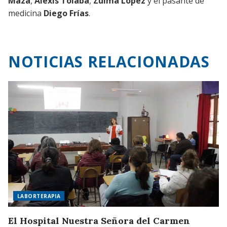
Maza
,
Alexis Tolaba
,
Zulma López
y el pasante de
medicina
Diego Frías
.
NOTICIAS RELACIONADAS
LABORTERAPIA
El Hospital Nuestra Señora del Carmen