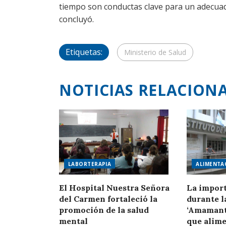
tiempo son conductas clave para un adecuad
concluyó.
Etiquetas:
Ministerio de Salud
NOTICIAS RELACION
LABORTERAPIA
ALIMENTA
El Hospital Nuestra Señora
La import
del Carmen fortaleció la
durante l
promoción de la salud
‘Amamant
mental
que alime