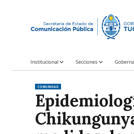
Institucional
Secciones
Goberna
COMUNIDAD
Epidemiologí
Chikungunya 