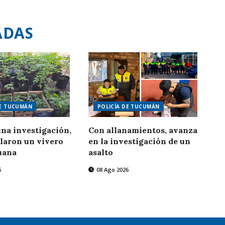
ADAS
DE TUCUMÁN
POLICÍA DE TUCUMÁN
na investigación,
Con allanamientos, avanza
laron un vivero
en la investigación de un
uana
asalto
6
08 Ago 2026