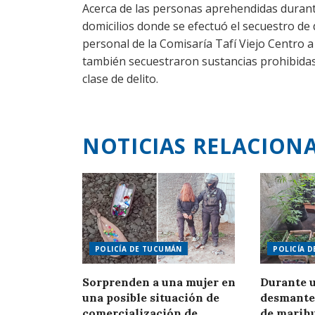
Acerca de las personas aprehendidas durant
domicilios donde se efectuó el secuestro de
personal de la Comisaría Tafí Viejo Centro 
también secuestraron sustancias prohibida
clase de delito.
NOTICIAS RELACION
POLICÍA DE TUCUMÁN
POLICÍA 
Sorprenden a una mujer en
Durante u
una posible situación de
desmante
comercialización de
de marih