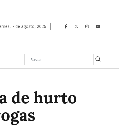
ernes
,
7
de
agosto
,
2026
a de hurto
rogas