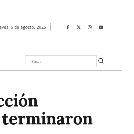
eves
,
6
de
agosto
,
2026
cción
s terminaron