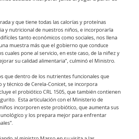
ada y que tiene todas las calorías y proteínas
ia y nutricional de nuestros niños, e incorporarla
ifíciles tanto económicos como sociales, nos llena
es una muestra más que el gobierno que conduce
 cuales pone al servicio, en este caso, de la niñez y
orar su calidad alimentaria”, culminó el Ministro.
s que dentro de los nutrientes funcionales que
o y técnico de Cerela-Conicet, se incorpora
cluye el probiótico CRL 1505, que también contienen
rito. Esta articulación con el Ministerio de
 niños incorporen este probiótico, que aumenta sus
munológico y los prepara mejor para enfrentar
ales”.
do al ministro Masso en su visita a las