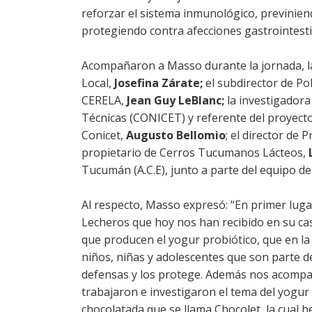
reforzar el sistema inmunológico, previnie
protegiendo contra afecciones gastrointestin
Acompañaron a Masso durante la jornada, la 
Local,
Josefina Zárate;
el subdirector de Pol
CERELA,
Jean Guy LeBlanc;
la investigadora
Técnicas (CONICET) y referente del proyect
Conicet,
Augusto Bellomio
; el director de
propietario de Cerros Tucumanos Lácteos,
Tucumán (A.C.E), junto a parte del equipo de 
Al respecto, Masso expresó: “En primer luga
Lecheros que hoy nos han recibido en su ca
que producen el yogur probiótico, que en la 
niños, niñas y adolescentes que son parte 
defensas y los protege. Además nos acompa
trabajaron e investigaron el tema del yogur
chocolatada que se llama Chocolet, la cual h