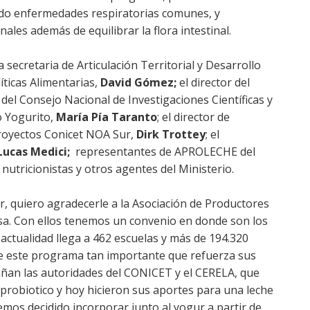
ndo enfermedades respiratorias comunes, y
ales además de equilibrar la flora intestinal.
secretaria de Articulación Territorial y Desarrollo
íticas Alimentarias,
David Gómez;
el director del
 del Consejo Nacional de Investigaciones Científicas y
o Yogurito,
María Pía Taranto
; el director de
 Proyectos Conicet NOA Sur,
Dirk Trottey
; el
Lucas Medici;
representantes de APROLECHE del
nutricionistas y otros agentes del Ministerio.
r, quiero agradecerle a la Asociación de Productores
sa. Con ellos tenemos un convenio en donde son los
actualidad llega a 462 escuelas y más de 194.320
de este programa tan importante que refuerza sus
ñan las autoridades del CONICET y el CERELA, que
 probiotico y hoy hicieron sus aportes para una leche
emos decidido incorporar junto al yogur a partir de