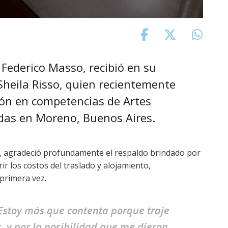
, Federico Masso, recibió en su
Sheila Risso, quien recientemente
ón en competencias de Artes
das en Moreno, Buenos Aires.
bre, agradeció profundamente el respaldo brindado por
ir los costos del traslado y alojamiento,
 primera vez.
“Estoy más que contenta porque traje
, y por la posibilidad que me dieron