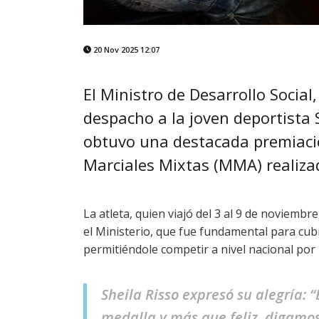
20 Nov 2025 12:07
El Ministro de Desarrollo Social
despacho a la joven deportista 
obtuvo una destacada premiaci
Marciales Mixtas (MMA) realiza
La atleta, quien viajó del 3 al 9 de noviem
el Ministerio, que fue fundamental para cubr
permitiéndole competir a nivel nacional por
Sheila Risso expresó su alegría: 
medalla y más que feliz, digamos