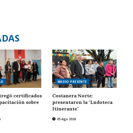
ADAS
AD
MASSO PRESENTE
regó certificados
Costanera Norte:
pacitación sobre
presentaron la "Ludoteca
Itinerante"
6
05 Ago 2026