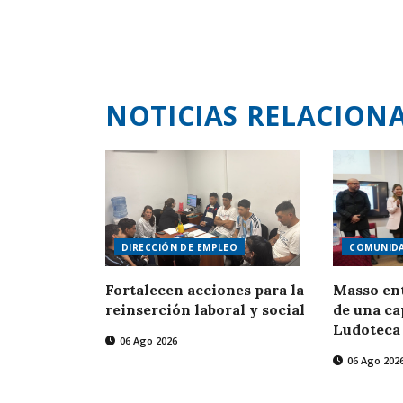
NOTICIAS RELACION
DIRECCIÓN DE EMPLEO
COMUNID
Fortalecen acciones para la
Masso ent
reinserción laboral y social
de una ca
Ludoteca
06 Ago 2026
06 Ago 202