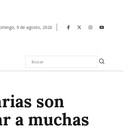
omingo
,
9
de
agosto
,
2026
rias son
ar a muchas