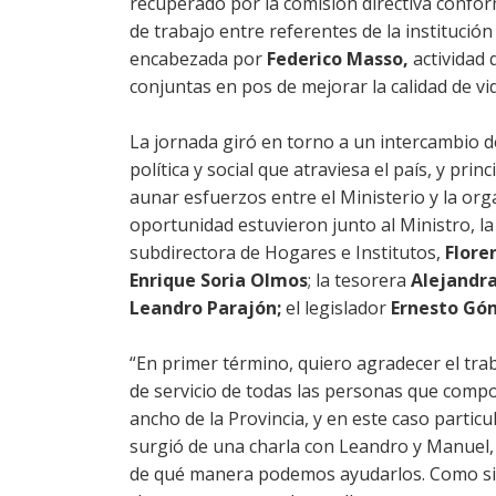
recuperado por la comisión directiva confor
de trabajo entre referentes de la institución
encabezada por
Federico Masso,
actividad 
conjuntas en pos de mejorar la calidad de vid
La jornada giró en torno a un intercambio de
política y social que atraviesa el país, y pri
aunar esfuerzos entre el Ministerio y la org
oportunidad estuvieron junto al Ministro, la 
subdirectora de Hogares e Institutos,
Flore
Enrique Soria Olmos
; la tesorera
Alejandra
Leandro Parajón;
el legislador
Ernesto Gó
“En primer término, quiero agradecer el trab
de servicio de todas las personas que compon
ancho de la Provincia, y en este caso particul
surgió de una charla con Leandro y Manuel, 
de qué manera podemos ayudarlos. Como sie