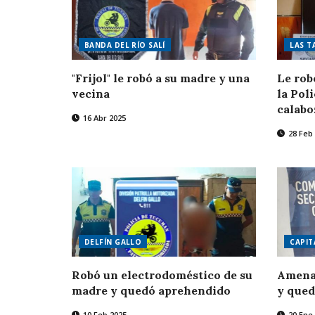
BANDA DEL RÍO SALÍ
LAS T
"Frijol" le robó a su madre y una
Le rob
vecina
la Pol
calabo
16 Abr 2025
28 Feb
DELFÍN GALLO
CAPIT
Robó un electrodoméstico de su
Amena
madre y quedó aprehendido
y que
10 Feb 2025
20 Ene