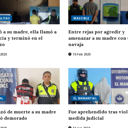
ALITAS
IRASCIBLE
ó a su madre, ella llamó a
Entre rejas por agredir y
icía y terminó en el
amenazar a su madre con
zo
navaja
 2025
15 Feb 2025
AL
EL MANANTIAL
zó de muerte a su madre
Fue aprehendido tras viol
dó demorado
medida judicial
 2025
11 Jun 2024