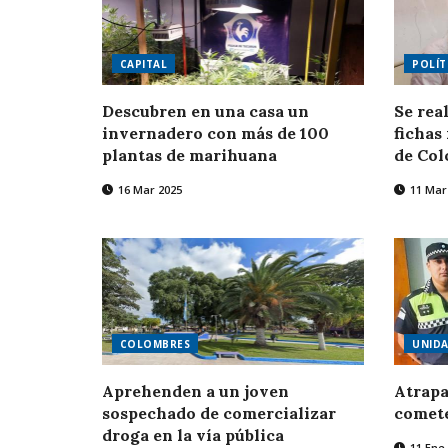
CAPITAL
POLÍT
Descubren en una casa un
Se rea
invernadero con más de 100
fichas
plantas de marihuana
de Co
16 Mar 2025
11 Mar
COLOMBRES
UNIDA
Aprehenden a un joven
Atrapa
sospechado de comercializar
comete
droga en la vía pública
11 Ene