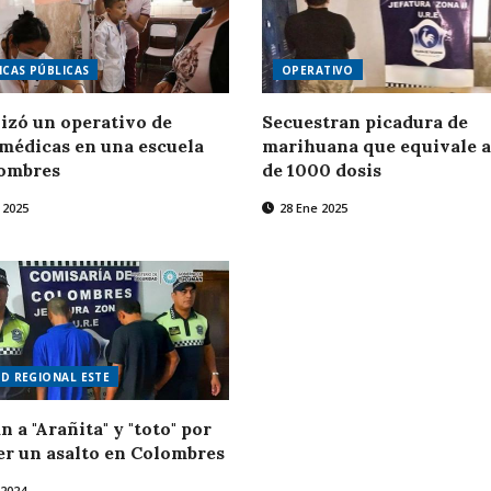
ICAS PÚBLICAS
OPERATIVO
lizó un operativo de
Secuestran picadura de
 médicas en una escuela
marihuana que equivale 
lombres
de 1000 dosis
 2025
28 Ene 2025
D REGIONAL ESTE
n a "Arañita" y "toto" por
r un asalto en Colombres
 2024