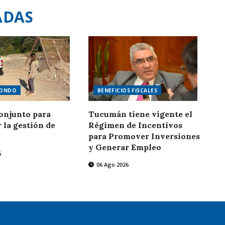
ADAS
DONDO
BENEFICIOS FISCALES
onjunto para
Tucumán tiene vigente el
r la gestión de
Régimen de Incentivos
para Promover Inversiones
y Generar Empleo
6
06 Ago 2026