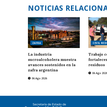
NOTICIAS RELACION
ZAFRA
CEVIL RE
La industria
Trabajo c
sucroalcoholera muestra
fortalece
avances sostenidos en la
residuos
zafra argentina
06 Ago 202
06 Ago 2026