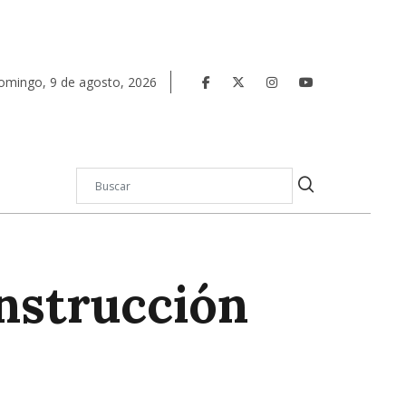
omingo
,
9
de
agosto
,
2026
onstrucción