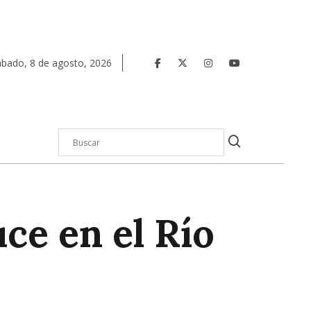
ábado
,
8
de
agosto
,
2026
uce en el Río