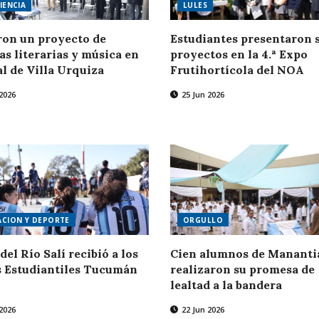
IENCIA
LULES
on un proyecto de
Estudiantes presentaron 
ias literarias y música en
proyectos en la 4.ª Expo
al de Villa Urquiza
Frutihortícola del NOA
2026
25 Jun 2026
CION Y DEPORTE
ORGULLO
del Río Salí recibió a los
Cien alumnos de Mananti
 Estudiantiles Tucumán
realizaron su promesa de
lealtad a la bandera
2026
22 Jun 2026