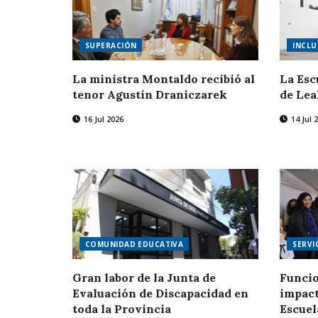
SUPERACIÓN
INCLU
La ministra Montaldo recibió al
La Esc
tenor Agustín Draniczarek
de Lea
16 Jul 2026
14 Jul 
COMUNIDAD EDUCATIVA
SERVI
Gran labor de la Junta de
Funcio
Evaluación de Discapacidad en
impact
toda la Provincia
Escuel