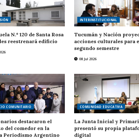
SIÓN
INTERINSTITUCIONAL
uela N.º 120 de Santa Rosa
Tucumán y Nación proye
les reestrenará edificio
acciones culturales para e
segundo semestre
2026
08 Jul 2026
CIO COMUNITARIO
COMUNIDAD EDUCATIVA
narios destacaron el
La Junta Inicial y Primar
o del comedor en la
presentó su propia plata
a Periodismo Argentino
digital