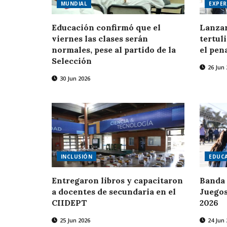
MUNDIAL
EXPER
Educación confirmó que el
Lanzar
viernes las clases serán
tertul
normales, pese al partido de la
el pen
Selección
26 Jun 
30 Jun 2026
INCLUSIÓN
EDUCA
Entregaron libros y capacitaron
Banda 
a docentes de secundaria en el
Juegos
CIIDEPT
2026
25 Jun 2026
24 Jun 