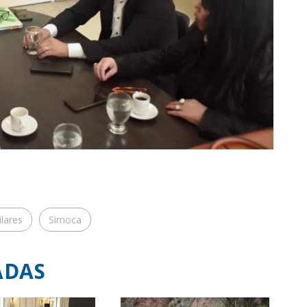
ilares
Simoca
ADAS