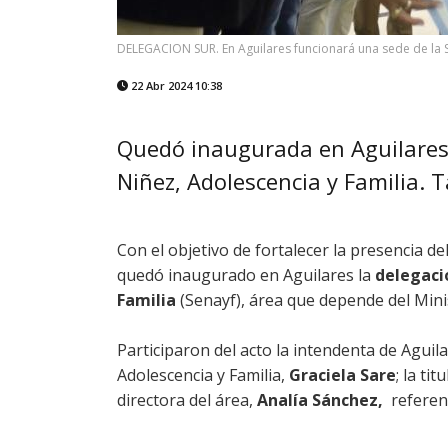
DELEGACION SUR. En Aguilares funcionará una sede de la Se
22 Abr 2024 10:38
Quedó inaugurada en Aguilares 
Niñez, Adolescencia y Familia. 
Con el objetivo de fortalecer la presencia d
quedó inaugurado en Aguilares la
delegació
Familia
(Senayf), área que depende del Minis
Participaron del acto la intendenta de Aguil
Adolescencia y Familia,
Graciela Sare
; la ti
directora del área,
Analía Sánchez,
referent