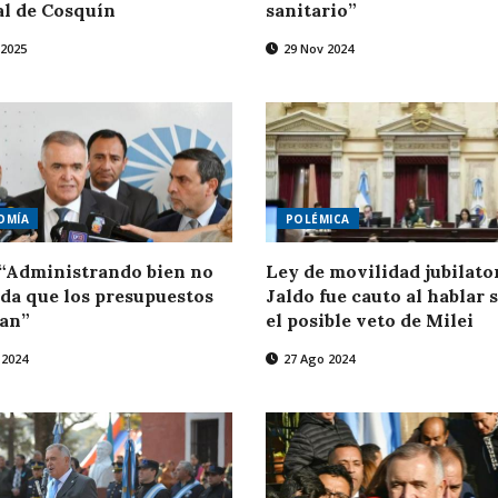
al de Cosquín
sanitario”
 2025
29 Nov 2024
OMÍA
POLÉMICA
 “Administrando bien no
Ley de movilidad jubilator
da que los presupuestos
Jaldo fue cauto al hablar 
zan”
el posible veto de Milei
 2024
27 Ago 2024