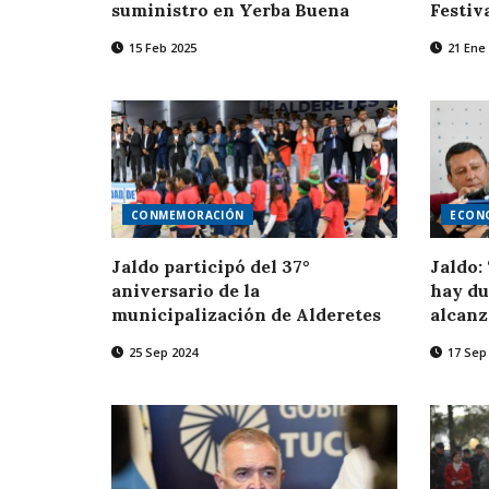
suministro en Yerba Buena
Festiv
15 Feb 2025
21 Ene
CONMEMORACIÓN
ECON
Jaldo participó del 37°
Jaldo:
aniversario de la
hay du
municipalización de Alderetes
alcan
25 Sep 2024
17 Sep