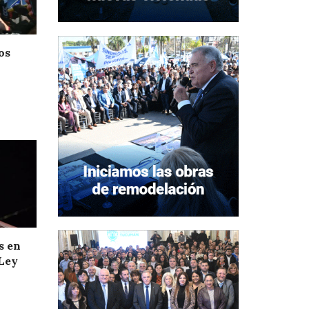
os
s en
 Ley