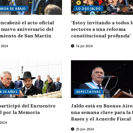
MADA DE ABAJO
LO DIJO JALDO
encabezó el acto oficial
"Estoy invitando a todos l
 nuevo aniversario del
sectores a una reforma
imiento de San Martín
constitucional profunda"
 2024
16 Jul 2024
 A 30 AÑOS
EXPECTATIVAS
participó del Encuentro
Jaldo está en Buenos Aire
l por la Memoria
una semana clave para la
Bases y el Acuerdo Fiscal
2024
25 Jun 2024