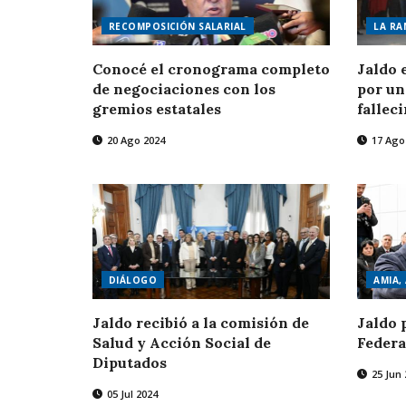
RECOMPOSICIÓN SALARIAL
LA RA
Conocé el cronograma completo
Jaldo 
de negociaciones con los
por un
gremios estatales
fallec
20 Ago 2024
17 Ago
DIÁLOGO
AMIA,
Jaldo recibió a la comisión de
Jaldo 
Salud y Acción Social de
Federa
Diputados
25 Jun 
05 Jul 2024