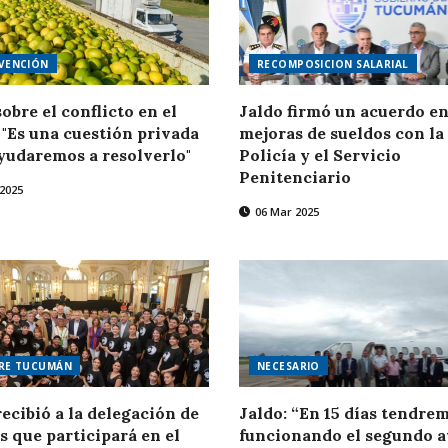
VENCIÓN
RECOMPOSICION SALARIAL
sobre el conflicto en el
Jaldo firmó un acuerdo e
: "Es una cuestión privada
mejoras de sueldos con la
yudaremos a resolverlo"
Policía y el Servicio
Penitenciario
 2025
06 Mar 2025
PRE TUCUMÁN
NECESARIO
recibió a la delegación de
Jaldo: “En 15 días tendre
s que participará en el
funcionando el segundo 